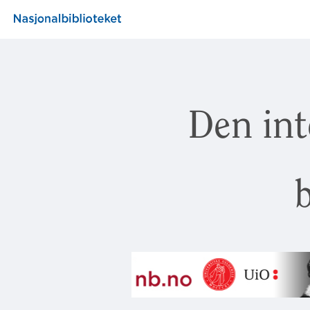
Den int
b