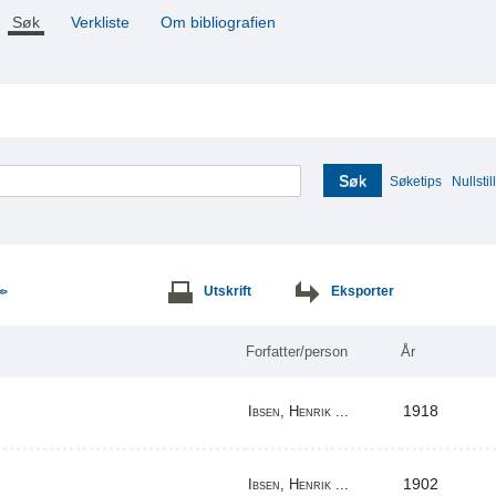
Søk
Verkliste
Om bibliografien
Søk
Søketips
Nullstill
Utskrift
Eksporter
>>
Forfatter/person
År
1918
Ibsen, Henrik ...
1902
Ibsen, Henrik ...