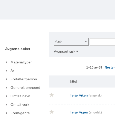
Søk
Avgrens søket
Avansert søk ▾
Materialtyper
Neste
1–10 av 69
År
Forfatter/person
Tittel
Generelt emneord
Terje Viken
(engelsk)
Omtalt navn
Omtalt verk
Terje Vigen
(engelsk)
Form/genre