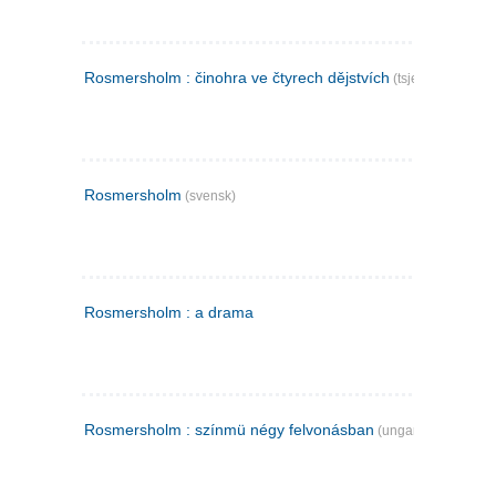
Rosmersholm : činohra ve čtyrech dějstvích
(tsjekkisk)
Rosmersholm
(svensk)
Rosmersholm : a drama
Rosmersholm : színmü négy felvonásban
(ungarsk)