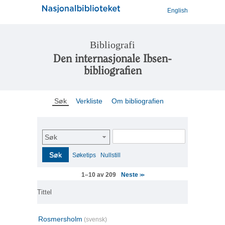
English
Bibliografi
Den internasjonale Ibsen-
bibliografien
Søk
Verkliste
Om bibliografien
Søk
Søk
Søketips
Nullstill
Neste
1–10 av 209
>>
Tittel
Rosmersholm
(svensk)