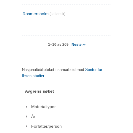
Rosmersholm
(italiensk)
Neste
1–10 av 209
>>
Nasjonalbiblioteket i samarbeid med
Senter for
Ibsen-studier
Avgrens søket
Materialtyper
År
Forfatter/person