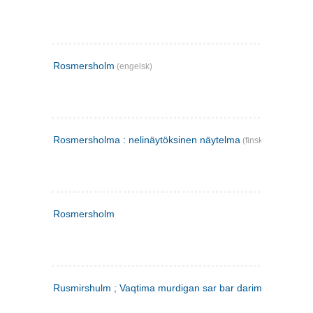
Rosmersholm
(engelsk)
Rosmersholma : nelinäytöksinen näytelma
(finsk)
Rosmersholm
Rusmirshulm ; Vaqtima murdigan sar bar darim
(farsi)