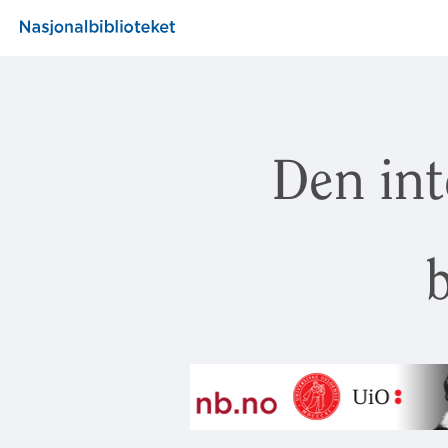
Den int
b