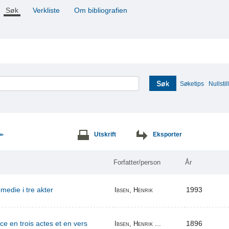
Søk
Verkliste
Om bibliografien
Søk
Søketips
Nullstill
Utskrift
Eksporter
>>
Forfatter/person
År
edie i tre akter
1993
Ibsen, Henrik
ce en trois actes et en vers
1896
Ibsen, Henrik ...