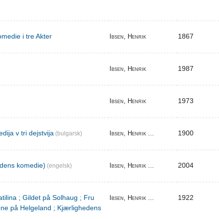
medie i tre Akter
1867
Ibsen, Henrik
1987
Ibsen, Henrik
1973
Ibsen, Henrik
ija v tri dejstvija
1900
Ibsen, Henrik ...
(bulgarsk)
edens komedie)
2004
Ibsen, Henrik ...
(engelsk)
tilina ; Gildet på Solhaug ; Fru
1922
Ibsen, Henrik ...
ene på Helgeland ; Kjærlighedens