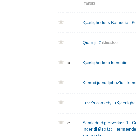
(fransk)
Kjærlighedens Komedie : Ko
Quan ji. 2
(kinesisk)
e
Kjærlighedens komedie
Komedija na ljobov'ta : komed
Love's comedy : (Kjaerligh
e
Samlede digterverker. 1 : Ca
Inger til Østråt ; Hærmænd
kommedie