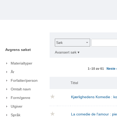
Søk
Avgrens søket
Avansert søk ▾
Materialtyper
Neste
1–10 av 61
År
Forfatter/person
Tittel
Omtalt navn
Kjærlighedens Komedie : kom
Form/genre
Utgiver
La comedie de l'amour : pie
Språk