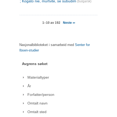
; Kogato nie, murtvite, se subudim
(bulgarsk)
Neste
1–10 av 192
>>
Nasjonalbiblioteket i samarbeid med
Senter for
Ibsen-studier
Avgrens søket
Materialtyper
År
Forfatter/person
Omtalt navn
Omtalt sted