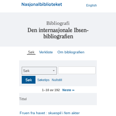
English
Bibliografi
Den internasjonale Ibsen-
bibliografien
Søk
Verkliste
Om bibliografien
Søk
Søk
Søketips
Nullstill
Neste
1–10 av 192
>>
Tittel
Fruen fra havet : skuespil i fem akter