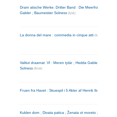
Dram atische Werke. Dritter Band : Die Meerfrau ; Hedda
Gabler ; Baumeister Solness
(tysk)
La donna del mare : commedia in cinque atti
(italiensk)
Valitut draamat. VI : Meren tytär ; Hedda Gabler ; Rakentaj
Solness
(finsk)
Fruen fra Havet : Skuespil i 5 Akter af Henrik Ibsen
Kuklen dom ; Divata patica ; Ženata ot moreto ; Malkijat Ejo