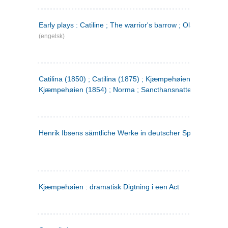
Early plays : Catiline ; The warrior's barrow ; Olaf Liljekran
(engelsk)
Catilina (1850) ; Catilina (1875) ; Kjæmpehøien (1850) ;
Kjæmpehøien (1854) ; Norma ; Sancthansnatten
Henrik Ibsens sämtliche Werke in deutscher Sprache. 2
(ty
Kjæmpehøien : dramatisk Digtning i een Act