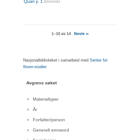
Quan ji. 1
(kinesisk)
Neste
1–10 av 14
>>
Nasjonalbiblioteket i samarbeid med
Senter for
Ibsen-studier
Avgrens søket
Materialtyper
År
Forfatter/person
Generelt emneord