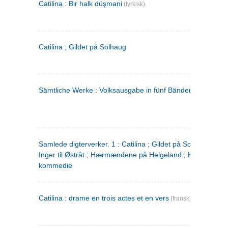
Catilina : Bir halk düşmani
(tyrkisk)
Catilina ; Gildet på Solhaug
Sämtliche Werke : Volksausgabe in fünf Bänden
(tysk)
Samlede digterverker. 1 : Catilina ; Gildet på Solhaug ; Fru
Inger til Østråt ; Hærmændene på Helgeland ; Kjærlighede
kommedie
Catilina : drame en trois actes et en vers
(fransk)