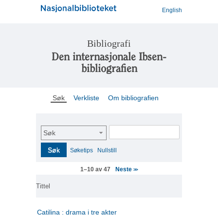
English
Bibliografi
Den internasjonale Ibsen-
bibliografien
Søk
Verkliste
Om bibliografien
Søk
Søk
Søketips
Nullstill
Neste
1–10 av 47
>>
Tittel
Catilina : drama i tre akter