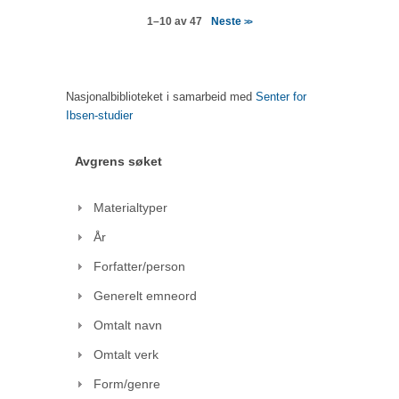
Neste
1–10 av 47
>>
Nasjonalbiblioteket i samarbeid med
Senter for
Ibsen-studier
Avgrens søket
Materialtyper
År
Forfatter/person
Generelt emneord
Omtalt navn
Omtalt verk
Form/genre