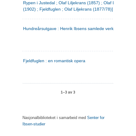
Rypen i Justedal ; Olaf Liljekrans (1857) ; Olaf Liljekrans
(1902) ; Fjeldfuglen ; Olaf Liljekrans (1877/78)]
Hundreårsutgave : Henrik Ibsens samlede verker. 3
Fjeldfuglen : en romantisk opera
1–3 av 3
Nasjonalbiblioteket i samarbeid med
Senter for
Ibsen-studier