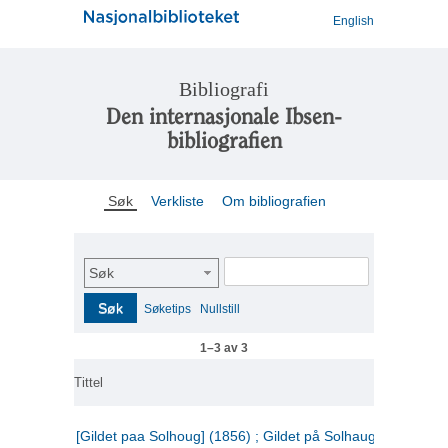
English
Bibliografi
Den internasjonale Ibsen-
bibliografien
Søk
Verkliste
Om bibliografien
Søk
Søk
Søketips
Nullstill
1–3 av 3
Tittel
[Gildet paa Solhoug] (1856) ; Gildet på Solhaug (1883) ;