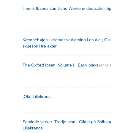
Henrik Ibsens sämtliche Werke in deutscher Sprache. 2
(ty
Kæmpehøjen : dramatisk digtning i en akt ; Olaf Liljekrans 
skuespil i tre akter
The Oxford Ibsen. Volume I : Early plays
(engelsk)
[Olaf Liljekrans]
Samlede verker. Tredje bind : Gildet på Solhaug ; Olaf
Liljekrands