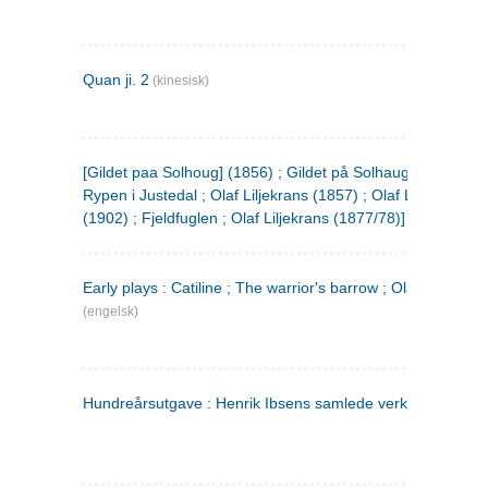
Quan ji. 2
(kinesisk)
[Gildet paa Solhoug] (1856) ; Gildet på Solhaug (1883) ;
Rypen i Justedal ; Olaf Liljekrans (1857) ; Olaf Liljekrans
(1902) ; Fjeldfuglen ; Olaf Liljekrans (1877/78)]
Early plays : Catiline ; The warrior's barrow ; Olaf Liljekran
(engelsk)
Hundreårsutgave : Henrik Ibsens samlede verker. 3