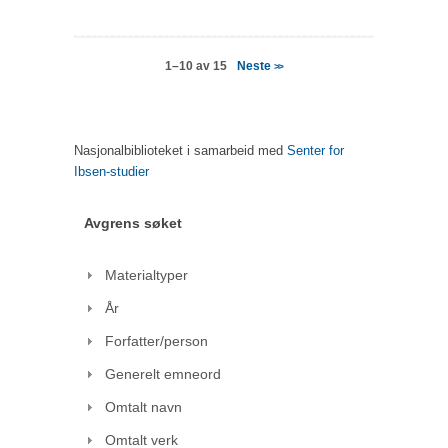
Neste
1–10 av 15
>>
Nasjonalbiblioteket i samarbeid med
Senter for
Ibsen-studier
Avgrens søket
Materialtyper
År
Forfatter/person
Generelt emneord
Omtalt navn
Omtalt verk