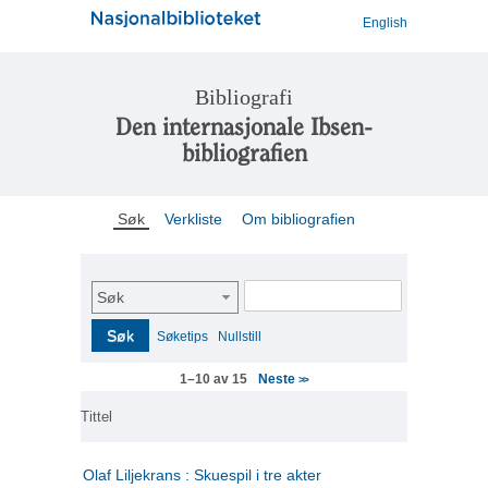
English
Bibliografi
Den internasjonale Ibsen-
bibliografien
Søk
Verkliste
Om bibliografien
Søk
Søk
Søketips
Nullstill
Neste
1–10 av 15
>>
Tittel
Olaf Liljekrans : Skuespil i tre akter