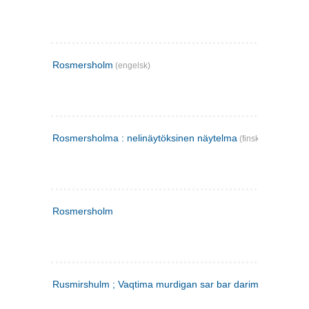
Rosmersholm
(engelsk)
Rosmersholma : nelinäytöksinen näytelma
(finsk)
Rosmersholm
Rusmirshulm ; Vaqtima murdigan sar bar darim
(farsi)