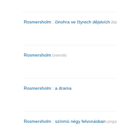
Rosmersholm : činohra ve čtyrech dějstvích
(tsjekkisk)
Rosmersholm
(svensk)
Rosmersholm : a drama
Rosmersholm : színmü négy felvonásban
(ungarsk)