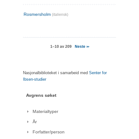
Rosmersholm
(italiensk)
Neste
1–10 av 209
>>
Nasjonalbiblioteket i samarbeid med
Senter for
Ibsen-studier
Avgrens søket
Materialtyper
År
Forfatter/person