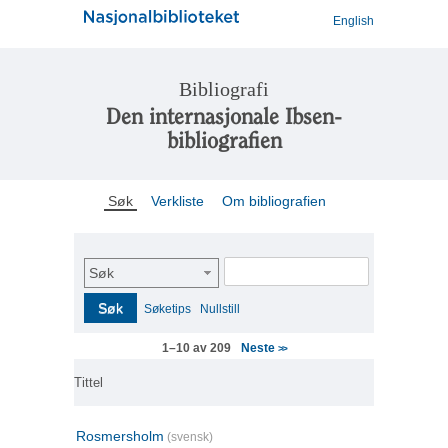
English
Bibliografi
Den internasjonale Ibsen-
bibliografien
Søk
Verkliste
Om bibliografien
Søk
Søk
Søketips
Nullstill
Neste
1–10 av 209
>>
Tittel
Rosmersholm
(svensk)