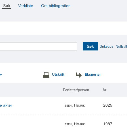
Søk
Verkliste
Om bibliografien
Søk
Søketips
Nullstill
Utskrift
Eksporter
>>
Forfatter/person
År
re akter
2025
Ibsen, Henrik
1987
Ibsen, Henrik