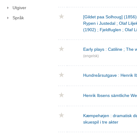
Utgiver
[Gildet paa Solhoug] (1856)
Språk
Rypen i Justedal ; Olaf Lilje
(1902) ; Fjeldfuglen ; Olaf L
Early plays : Catiline ; The 
(engelsk)
Hundreårsutgave : Henrik I
Henrik Ibsens sämtliche We
Kæmpehøjen : dramatisk digtn
skuespil i tre akter