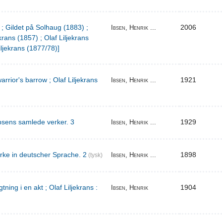
 ; Gildet på Solhaug (1883) ;
2006
Ibsen, Henrik ...
krans (1857) ; Olaf Liljekrans
iljekrans (1877/78)]
warrior's barrow ; Olaf Liljekrans
1921
Ibsen, Henrik ...
bsens samlede verker. 3
1929
Ibsen, Henrik ...
rke in deutscher Sprache. 2
1898
Ibsen, Henrik ...
(tysk)
ing i en akt ; Olaf Liljekrans :
1904
Ibsen, Henrik