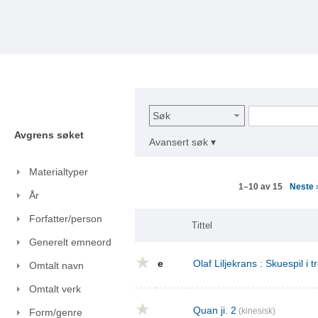
Søk
Avgrens søket
Avansert søk ▾
Materialtyper
Neste
1–10 av 15
År
Forfatter/person
Tittel
Generelt emneord
e
Olaf Liljekrans : Skuespil i t
Omtalt navn
Omtalt verk
Quan ji. 2
(kinesisk)
Form/genre