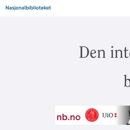
Den int
b