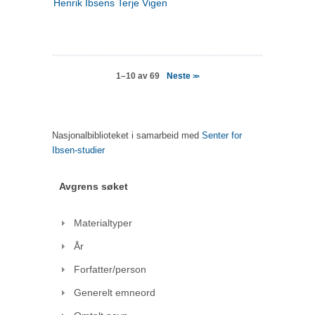
Henrik Ibsens Terje Vigen
Neste
1–10 av 69
>>
Nasjonalbiblioteket i samarbeid med
Senter for
Ibsen-studier
Avgrens søket
Materialtyper
År
Forfatter/person
Generelt emneord