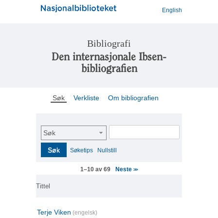
English
Bibliografi
Den internasjonale Ibsen-
bibliografien
Søk
Verkliste
Om bibliografien
Søk
Søk
Søketips
Nullstill
Neste
1–10 av 69
>>
Tittel
Terje Viken
(engelsk)