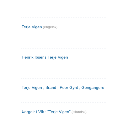
Terje Vigen
(engelsk)
Henrik Ibsens Terje Vigen
Terje Vigen ; Brand ; Peer Gynt ; Gengangere
Þorgeir í Vík : "Terje Vigen"
(islandsk)