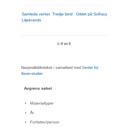
Samlede verker. Tredje bind : Gildet på Solhaug ; Olaf
Liljekrands
1–6 av 6
Nasjonalbiblioteket i samarbeid med
Senter for
Ibsen-studier
Avgrens søket
Materialtyper
År
Forfatter/person