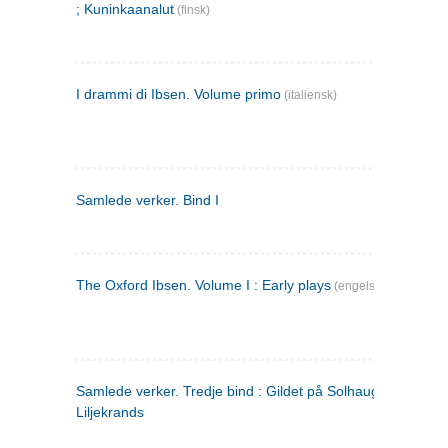
; Kuninkaanalut
(finsk)
I drammi di Ibsen. Volume primo
(italiensk)
Samlede verker. Bind I
The Oxford Ibsen. Volume I : Early plays
(engelsk)
Samlede verker. Tredje bind : Gildet på Solhaug ; Olaf
Liljekrands