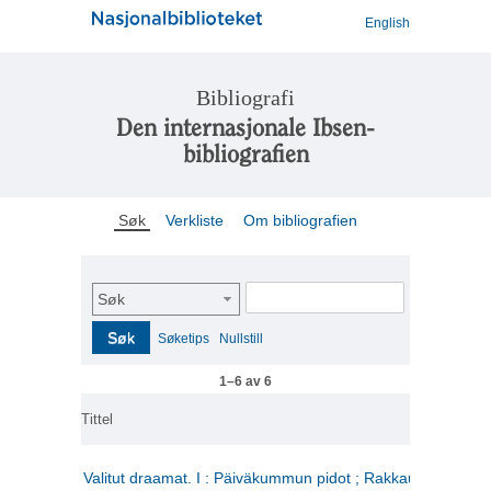
English
Bibliografi
Den internasjonale Ibsen-
bibliografien
Søk
Verkliste
Om bibliografien
Søk
Søk
Søketips
Nullstill
1–6 av 6
Tittel
Valitut draamat. I : Päiväkummun pidot ; Rakkauden kome