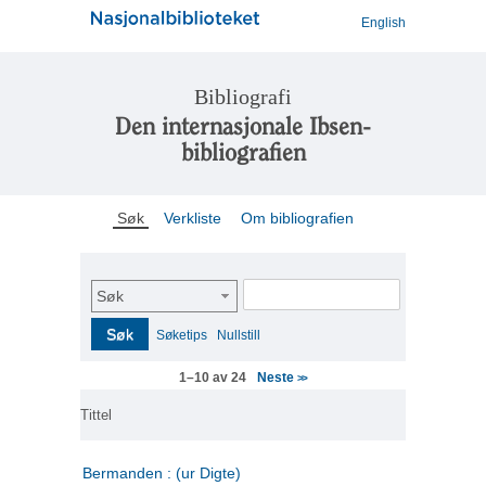
English
Bibliografi
Den internasjonale Ibsen-
bibliografien
Søk
Verkliste
Om bibliografien
Søk
Søk
Søketips
Nullstill
Neste
1–10 av 24
>>
Tittel
Bermanden : (ur Digte)