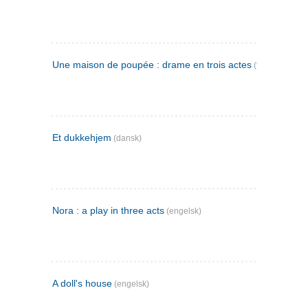
Une maison de poupée : drame en trois actes
(fransk)
Et dukkehjem
(dansk)
Nora : a play in three acts
(engelsk)
A doll's house
(engelsk)