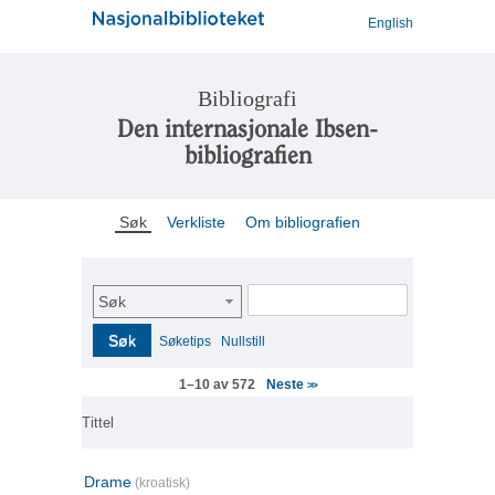
English
Bibliografi
Den internasjonale Ibsen-
bibliografien
Søk
Verkliste
Om bibliografien
Søk
Søk
Søketips
Nullstill
Neste
1–10 av 572
>>
Tittel
Drame
(kroatisk)