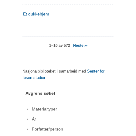
Et dukkehjem
Neste
1–10 av 572
>>
Nasjonalbiblioteket i samarbeid med
Senter for
Ibsen-studier
Avgrens søket
Materialtyper
År
Forfatter/person