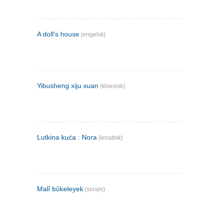
A doll's house
(engelsk)
Yibusheng xiju xuan
(kinesisk)
Lutkina kuća : Nora
(kroatisk)
Malî bûkeleyek
(sorani)