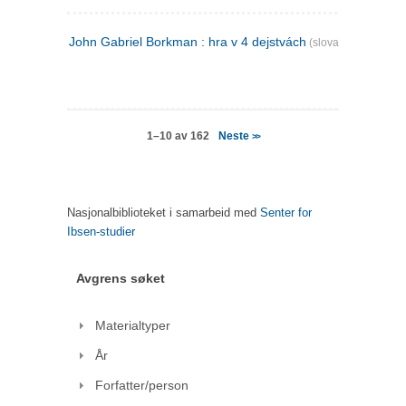
John Gabriel Borkman : hra v 4 dejstvách
(slovakisk)
Neste
1–10 av 162
>>
Nasjonalbiblioteket i samarbeid med
Senter for
Ibsen-studier
Avgrens søket
Materialtyper
År
Forfatter/person