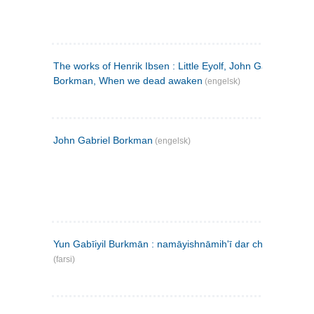
The works of Henrik Ibsen : Little Eyolf, John Gabriel
Borkman, When we dead awaken
(engelsk)
John Gabriel Borkman
(engelsk)
Yun Gabīiyil Burkmān : namāyishnāmihʹī dar chahār pardih
(farsi)