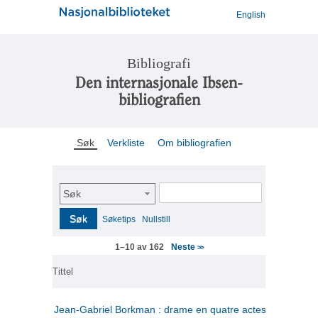
English
Bibliografi
Den internasjonale Ibsen-
bibliografien
Søk
Verkliste
Om bibliografien
Søk
Søk
Søketips
Nullstill
Neste
1–10 av 162
>>
Tittel
Jean-Gabriel Borkman : drame en quatre actes
(fransk)