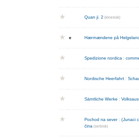
Quan ji. 2
(kinesisk)
e
Hærmændene på Helgeland : 
Spedizione nordica : commed
Nordische Heerfahrt : Schau
Sämtliche Werke : Volksaus
Pochod na sever : (Junaci c
čina
(serbisk)