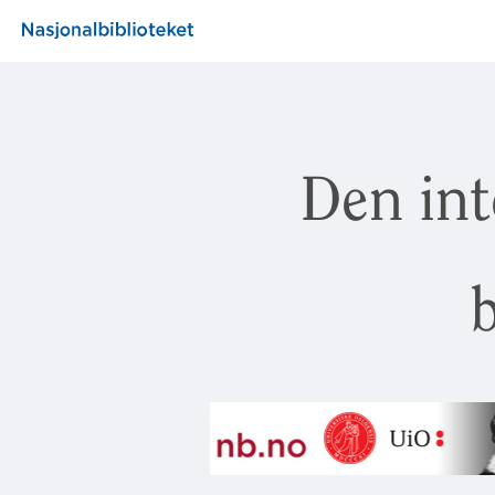
Den int
b