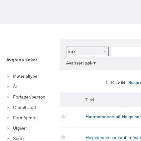
Søk
Avgrens søket
Avansert søk ▾
Materialtyper
Neste
1–10 av 64
År
Forfatter/person
Tittel
Omtalt sted
Hærmændene på Helgelan
Form/genre
Utgiver
Helgelannin sankarit : näyt
Språk