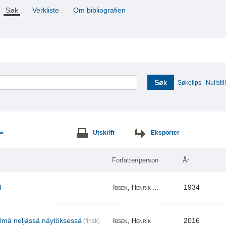
Søk
Verkliste
Om bibliografien
Søk
Søketips
Nullstill
Utskrift
Eksporter
>>
Forfatter/person
År
d
1934
Ibsen, Henrik ...
elmä neljässä näytöksessä
2016
Ibsen, Henrik
(finsk)