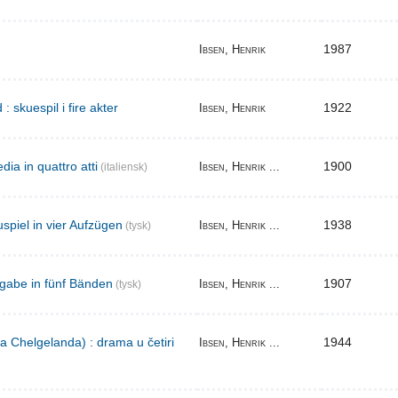
1987
Ibsen, Henrik
skuespil i fire akter
1922
Ibsen, Henrik
ia in quattro atti
1900
Ibsen, Henrik ...
(italiensk)
spiel in vier Aufzügen
1938
Ibsen, Henrik ...
(tysk)
gabe in fünf Bänden
1907
Ibsen, Henrik ...
(tysk)
a Chelgelanda) : drama u četiri
1944
Ibsen, Henrik ...