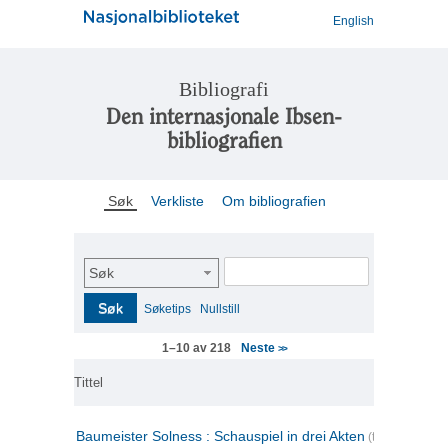
English
Bibliografi
Den internasjonale Ibsen-
bibliografien
Søk
Verkliste
Om bibliografien
Søk
Søk
Søketips
Nullstill
Neste
1–10 av 218
>>
Tittel
Baumeister Solness : Schauspiel in drei Akten
(tysk)