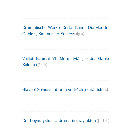
Dram atische Werke. Dritter Band : Die Meerfrau ; Hedda
Gabler ; Baumeister Solness
(tysk)
Valitut draamat. VI : Meren tytär ; Hedda Gabler ; Rakentaj
Solness
(finsk)
Stavitel Solness : drama ve trěch jednáních
(tsjekkisk)
Der boymayster : a drama in dray akten
(jiddish)