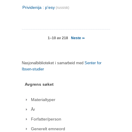
Prividenija : p'esy
(russisk)
Neste
1–10 av 218
>>
Nasjonalbiblioteket i samarbeid med
Senter for
Ibsen-studier
Avgrens søket
Materialtyper
År
Forfatter/person
Generelt emneord