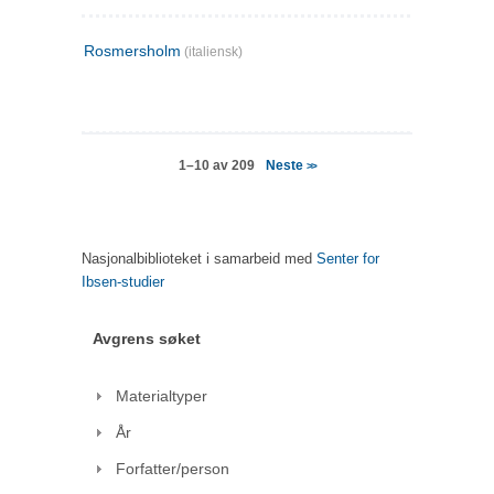
Rosmersholm
(italiensk)
Neste
1–10 av 209
>>
Nasjonalbiblioteket i samarbeid med
Senter for
Ibsen-studier
Avgrens søket
Materialtyper
År
Forfatter/person