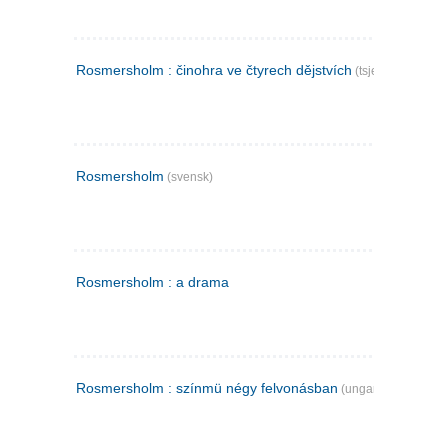
Rosmersholm : činohra ve čtyrech dějstvích
(tsjekkisk)
Rosmersholm
(svensk)
Rosmersholm : a drama
Rosmersholm : színmü négy felvonásban
(ungarsk)