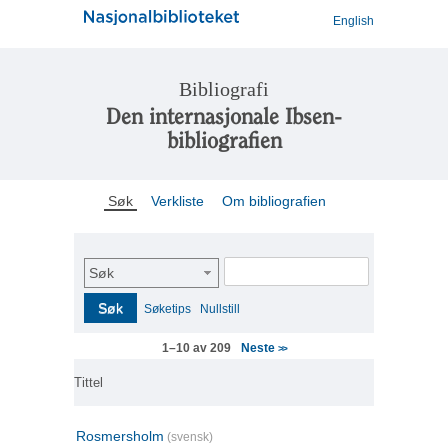
English
Bibliografi
Den internasjonale Ibsen-
bibliografien
Søk
Verkliste
Om bibliografien
Søk
Søk
Søketips
Nullstill
Neste
1–10 av 209
>>
Tittel
Rosmersholm
(svensk)