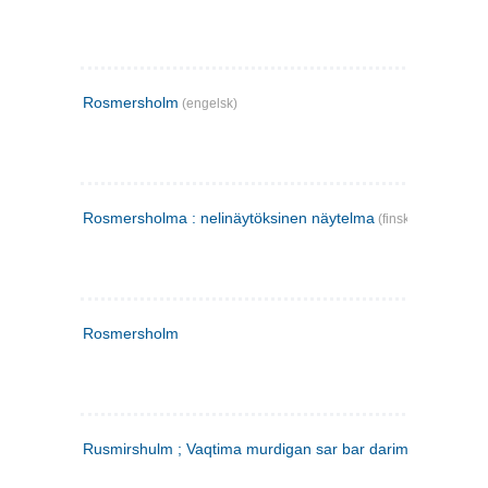
Rosmersholm
(engelsk)
Rosmersholma : nelinäytöksinen näytelma
(finsk)
Rosmersholm
Rusmirshulm ; Vaqtima murdigan sar bar darim
(farsi)