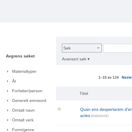
Søk
Avgrens søket
Avansert søk ▾
Materialtyper
Nest
1–10 av 134
År
Forfatter/person
Tittel
Generelt emneord
Quan ens despertarém d'ent
Omtalt navn
actes
(katalansk)
Omtalt verk
Form/genre