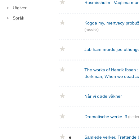
Rusmirshulm ; Vaqtima mur
Utgiver
Språk
Kogda my, mertvecy probužd
(russisk)
Jab ham murde jee utheng
The works of Henrik Ibsen : 
Borkman, When we dead a
Når vi døde våkner
Dramatische werke. 3
(neder
e
Samlede verker. Trettende 