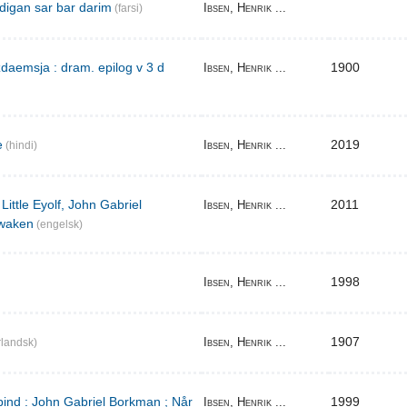
digan sar bar darim
Ibsen, Henrik ...
(farsi)
aemsja : dram. epilog v 3 d
1900
Ibsen, Henrik ...
e
2019
Ibsen, Henrik ...
(hindi)
Little Eyolf, John Gabriel
2011
Ibsen, Henrik ...
waken
(engelsk)
1998
Ibsen, Henrik ...
1907
Ibsen, Henrik ...
landsk)
bind : John Gabriel Borkman ; Når
1999
Ibsen, Henrik ...