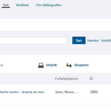
Søk
Verkliste
Om bibliografien
Søk
Søketips
Nullstill
e
Utskrift
Eksporter
>>
Forfatter/person
År
re'ls morts- : drama en tres
1901
Ibsen, Henrik ...