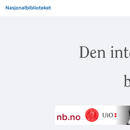
Den int
b