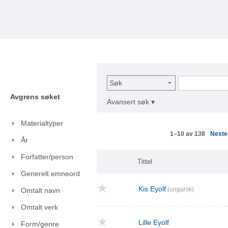
Søk
Avgrens søket
Avansert søk ▾
Materialtyper
Nest
1–10 av 138
År
Forfatter/person
Tittel
Generelt emneord
Kis Eyolf
(ungarsk)
Omtalt navn
Omtalt verk
Lille Eyolf
Form/genre