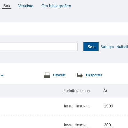
Søk
Verkliste
Om bibliografien
Søk
Søketips
Nullstill
e
Utskrift
Eksporter
>>
Forfatter/person
År
1999
Ibsen, Henrik ...
2001
Ibsen, Henrik ...