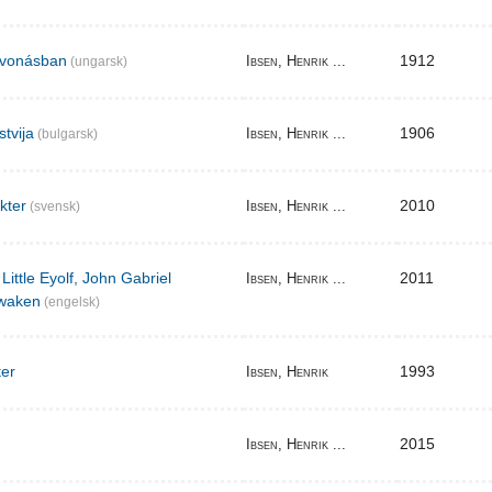
elvonásban
1912
Ibsen, Henrik ...
(ungarsk)
stvija
1906
Ibsen, Henrik ...
(bulgarsk)
akter
2010
Ibsen, Henrik ...
(svensk)
Little Eyolf, John Gabriel
2011
Ibsen, Henrik ...
waken
(engelsk)
ter
1993
Ibsen, Henrik
2015
Ibsen, Henrik ...