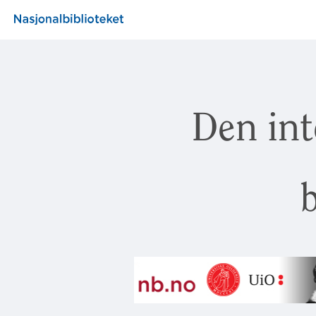
Den int
b