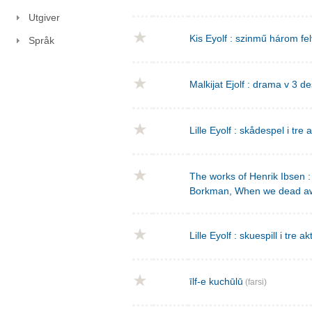
Utgiver
Kis Eyolf : szinmű három f
Språk
Malkijat Ejolf : drama v 3 de
Lille Eyolf : skådespel i tre 
The works of Henrik Ibsen : 
Borkman, When we dead a
Lille Eyolf : skuespill i tre ak
īlf-e kuchūlū
(farsi)