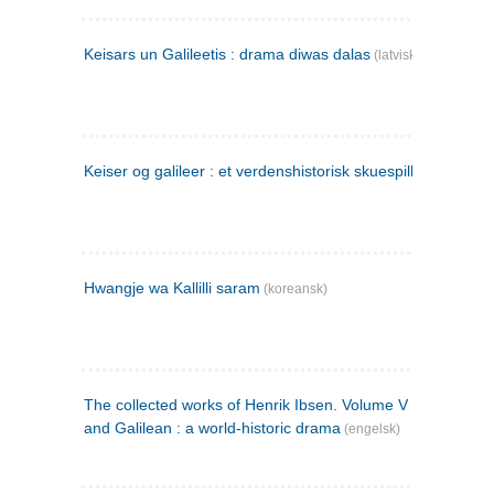
Keisars un Galileetis : drama diwas dalas
(latvisk)
Keiser og galileer : et verdenshistorisk skuespill (1873)
Hwangje wa Kallilli saram
(koreansk)
The collected works of Henrik Ibsen. Volume V : Emperor
and Galilean : a world-historic drama
(engelsk)