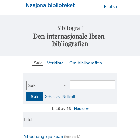
English
Bibliografi
Den internasjonale Ibsen-
bibliografien
Søk
Verkliste
Om bibliografien
Søk
Søk
Søketips
Nullstill
Neste
1–10 av 63
>>
Tittel
Yibusheng xiju xuan
(kinesisk)