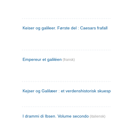
Keiser og galileer. Første del : Caesars frafall
Empereur et galiléen
(fransk)
Kejser og Galilæer : et verdenshistorisk skuespil
I drammi di Ibsen. Volume secondo
(italiensk)