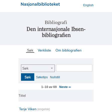
English
Bibliografi
Den internasjonale Ibsen-
bibliografien
Søk
Verkliste
Om bibliografien
Søk
Søk
Søketips
Nullstill
Neste
1–10 av 69
>>
Tittel
Terje Viken
(engelsk)