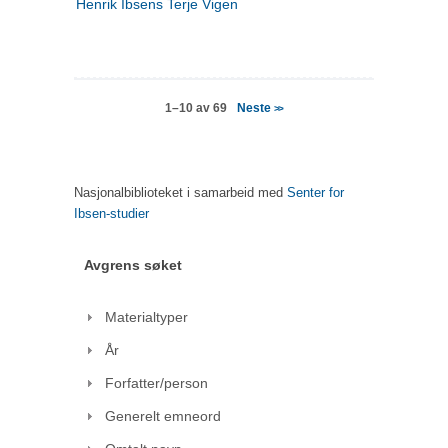
Henrik Ibsens Terje Vigen
Neste
1–10 av 69
>>
Nasjonalbiblioteket i samarbeid med
Senter for
Ibsen-studier
Avgrens søket
Materialtyper
År
Forfatter/person
Generelt emneord