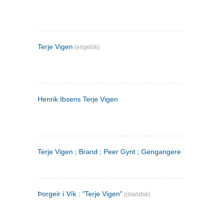
Terje Vigen
(engelsk)
Henrik Ibsens Terje Vigen
Terje Vigen ; Brand ; Peer Gynt ; Gengangere
Þorgeir í Vík : "Terje Vigen"
(islandsk)