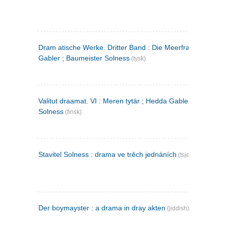
Dram atische Werke. Dritter Band : Die Meerfrau ; Hedda
Gabler ; Baumeister Solness
(tysk)
Valitut draamat. VI : Meren tytär ; Hedda Gabler ; Rakentaj
Solness
(finsk)
Stavitel Solness : drama ve trěch jednáních
(tsjekkisk)
Der boymayster : a drama in dray akten
(jiddish)