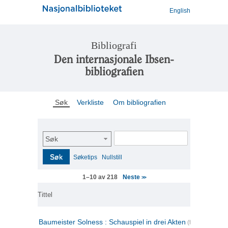
English
Bibliografi
Den internasjonale Ibsen-
bibliografien
Søk
Verkliste
Om bibliografien
Søk
Søk
Søketips
Nullstill
Neste
1–10 av 218
>>
Tittel
Baumeister Solness : Schauspiel in drei Akten
(tysk)