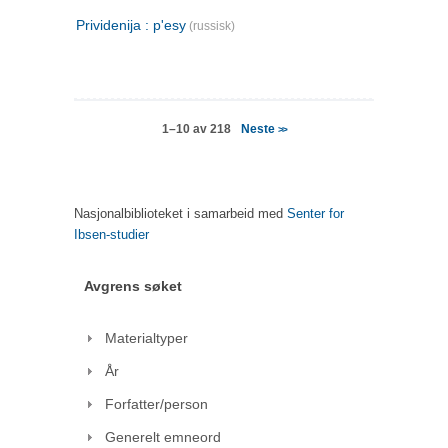
Prividenija : p'esy
(russisk)
Neste
1–10 av 218
>>
Nasjonalbiblioteket i samarbeid med
Senter for
Ibsen-studier
Avgrens søket
Materialtyper
År
Forfatter/person
Generelt emneord