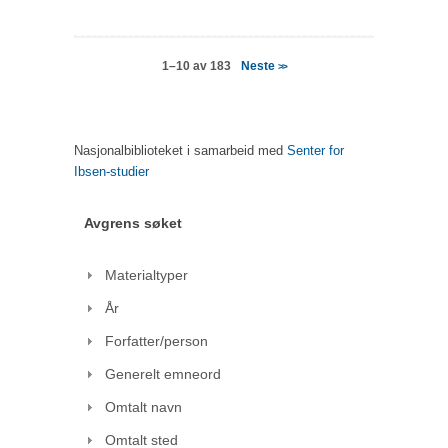
Neste
1–10 av 183
>>
Nasjonalbiblioteket i samarbeid med
Senter for
Ibsen-studier
Avgrens søket
Materialtyper
År
Forfatter/person
Generelt emneord
Omtalt navn
Omtalt sted