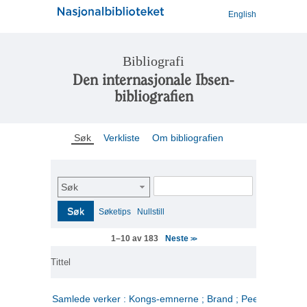
English
Bibliografi
Den internasjonale Ibsen-
bibliografien
Søk
Verkliste
Om bibliografien
Søk
Søk
Søketips
Nullstill
Neste
1–10 av 183
>>
Tittel
Samlede verker : Kongs-emnerne ; Brand ; Peer Gynt. 2