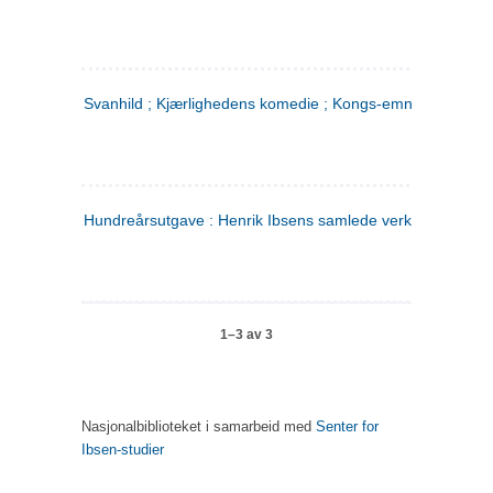
Svanhild ; Kjærlighedens komedie ; Kongs-emnerne
Hundreårsutgave : Henrik Ibsens samlede verker. 4
1–3 av 3
Nasjonalbiblioteket i samarbeid med
Senter for
Ibsen-studier