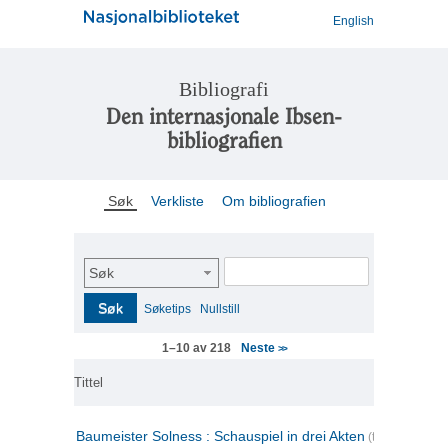
English
Bibliografi
Den internasjonale Ibsen-
bibliografien
Søk
Verkliste
Om bibliografien
Søk
Søk
Søketips
Nullstill
Neste
1–10 av 218
>>
Tittel
Baumeister Solness : Schauspiel in drei Akten
(tysk)