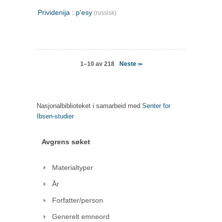
Prividenija : p'esy
(russisk)
Neste
1–10 av 218
>>
Nasjonalbiblioteket i samarbeid med
Senter for
Ibsen-studier
Avgrens søket
Materialtyper
År
Forfatter/person
Generelt emneord