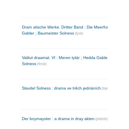
Dram atische Werke. Dritter Band : Die Meerfrau ; Hedda
Gabler ; Baumeister Solness
(tysk)
Valitut draamat. VI : Meren tytär ; Hedda Gabler ; Rakentaj
Solness
(finsk)
Stavitel Solness : drama ve trěch jednáních
(tsjekkisk)
Der boymayster : a drama in dray akten
(jiddish)