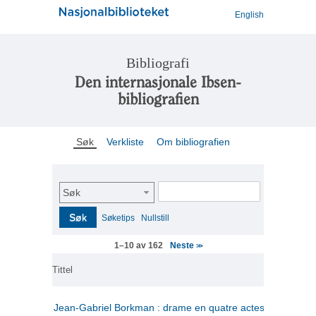
English
Bibliografi
Den internasjonale Ibsen-
bibliografien
Søk
Verkliste
Om bibliografien
Søk
Søk
Søketips
Nullstill
Neste
1–10 av 162
>>
Tittel
Jean-Gabriel Borkman : drame en quatre actes
(fransk)