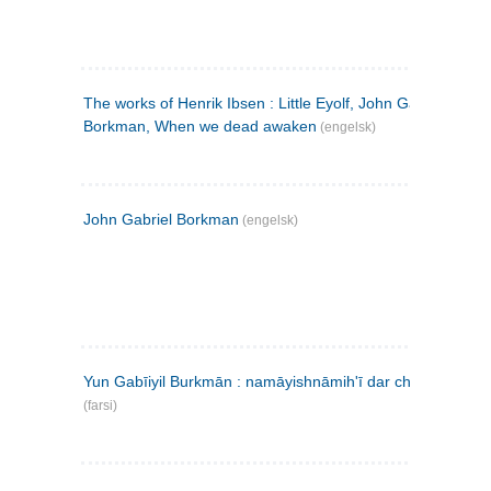
The works of Henrik Ibsen : Little Eyolf, John Gabriel
Borkman, When we dead awaken
(engelsk)
John Gabriel Borkman
(engelsk)
Yun Gabīiyil Burkmān : namāyishnāmihʹī dar chahār pardih
(farsi)