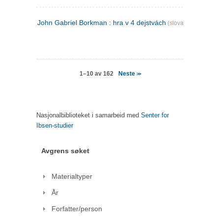
John Gabriel Borkman : hra v 4 dejstvách
(slovakisk)
Neste
1–10 av 162
>>
Nasjonalbiblioteket i samarbeid med
Senter for
Ibsen-studier
Avgrens søket
Materialtyper
År
Forfatter/person