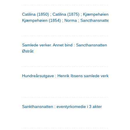
Catilina (1850) ; Catilina (1875) ; Kjæmpehøien (1850) ;
Kjæmpehøien (1854) ; Norma ; Sancthansnatten
Samlede verker. Annet bind : Sancthansnatten ; Fru Inger ti
Østråt
Hundreårsutgave : Henrik Ibsens samlede verker. 2
Sankthansnatten : eventyrkomedie i 3 akter