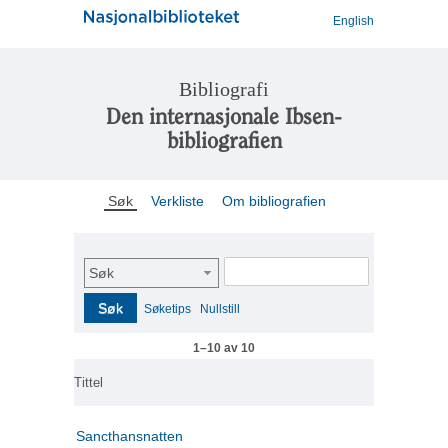
English
Bibliografi
Den internasjonale Ibsen-
bibliografien
Søk
Verkliste
Om bibliografien
Søk
Søk
Søketips
Nullstill
1–10 av 10
Tittel
Sancthansnatten