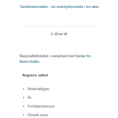
Sankthansnatten : en eventyrkomedie i tre akter
1–10 av 10
Nasjonalbiblioteket i samarbeid med
Senter for
Ibsen-studier
Avgrens søket
Materialtyper
År
Forfatter/person
Omtalt navn