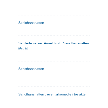
Sankthansnatten
Samlede verker. Annet bind : Sancthansnatten ; Fru Inger ti
Østråt
Sancthansnatten
Sancthansnatten : eventyrkomedie i tre akter