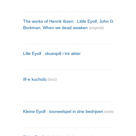
The works of Henrik Ibsen : Little Eyolf, John Gabriel
Borkman, When we dead awaken
(engelsk)
Lille Eyolf : skuespill i tre akter
īlf-e kuchūlū
(farsi)
Kleine Eyolf : tooneelspel in drie bedrijven
(nederlandsk)