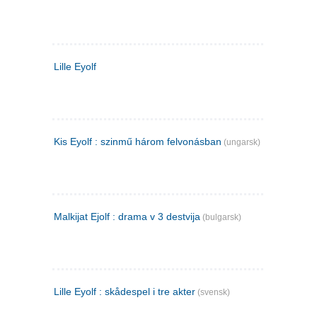
Lille Eyolf
Kis Eyolf : szinmű három felvonásban
(ungarsk)
Malkijat Ejolf : drama v 3 destvija
(bulgarsk)
Lille Eyolf : skådespel i tre akter
(svensk)