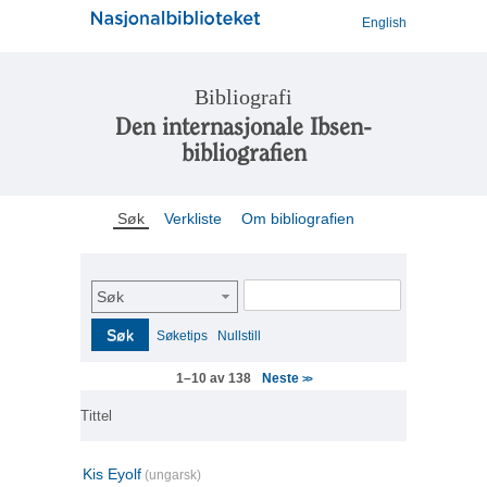
English
Bibliografi
Den internasjonale Ibsen-
bibliografien
Søk
Verkliste
Om bibliografien
Søk
Søk
Søketips
Nullstill
Neste
1–10 av 138
>>
Tittel
Kis Eyolf
(ungarsk)