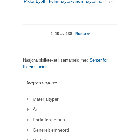
Pikku Eyolf : kolminäytöksinen näytelmä
(finsk)
Neste
1–10 av 138
>>
Nasjonalbiblioteket i samarbeid med
Senter for
Ibsen-studier
Avgrens søket
Materialtyper
År
Forfatter/person
Generelt emneord