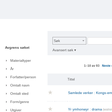
Søk
Avgrens søket
Avansert søk ▾
Materialtyper
Neste
1–10 av 93
År
Forfatter/person
Tittel
Omtalt navn
Samlede verker : Kongs-emn
Omtalt sted
Form/genre
Yr ymhonwyr : drama
(walisi
Utgiver