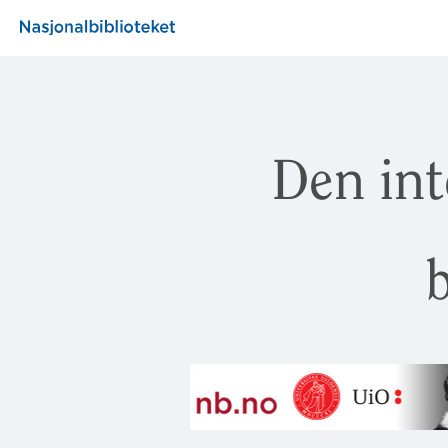
Den int
b