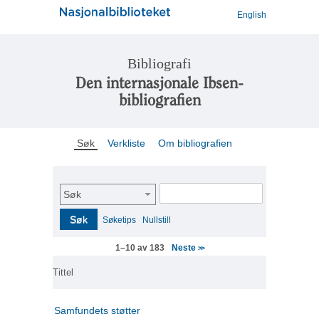
English
Bibliografi
Den internasjonale Ibsen-
bibliografien
Søk
Verkliste
Om bibliografien
Søk
Søk
Søketips
Nullstill
Neste
1–10 av 183
>>
Tittel
Samfundets støtter