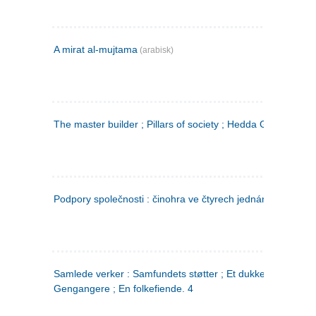
A mirat al-mujtama
(arabisk)
The master builder ; Pillars of society ; Hedda Gabler
Podpory společnosti : činohra ve čtyrech jednáních
(tsjekkis
Samlede verker : Samfundets støtter ; Et dukkehjem ;
Gengangere ; En folkefiende. 4