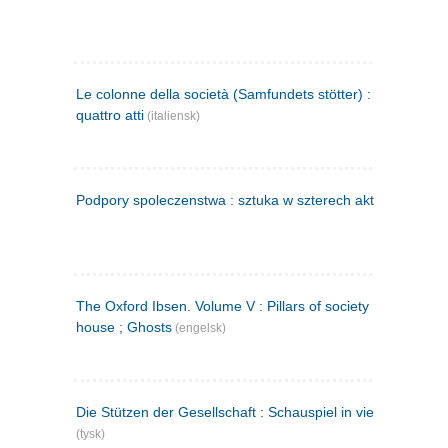
Le colonne della società (Samfundets stötter) : commedia 
quattro atti
(italiensk)
Podpory spoleczenstwa : sztuka w szterech aktach
(polsk)
The Oxford Ibsen. Volume V : Pillars of society ; A doll's
house ; Ghosts
(engelsk)
Die Stützen der Gesellschaft : Schauspiel in vier Aufzügen
(tysk)