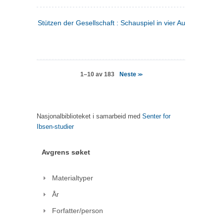
Stützen der Gesellschaft : Schauspiel in vier Aufzügen
(tysk
Neste
1–10 av 183
>>
Nasjonalbiblioteket i samarbeid med
Senter for
Ibsen-studier
Avgrens søket
Materialtyper
År
Forfatter/person