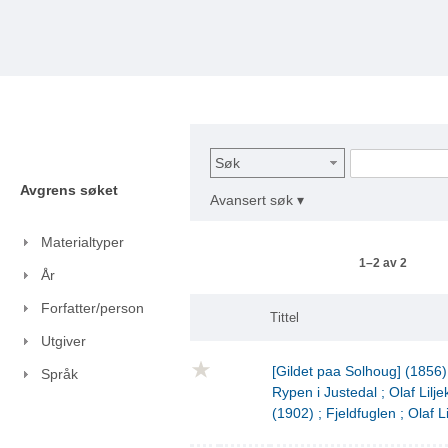
Søk
Avgrens søket
Avansert søk ▾
Materialtyper
1–2 av 2
År
Forfatter/person
Tittel
Utgiver
[Gildet paa Solhoug] (1856)
Språk
Rypen i Justedal ; Olaf Lilje
(1902) ; Fjeldfuglen ; Olaf L