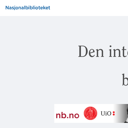
Den int
b