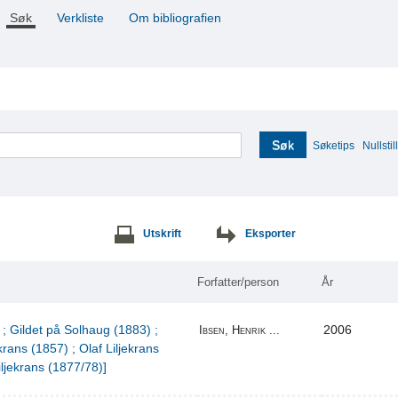
Søk
Verkliste
Om bibliografien
Søk
Søketips
Nullstill
Utskrift
Eksporter
Forfatter/person
År
 ; Gildet på Solhaug (1883) ;
2006
Ibsen, Henrik ...
krans (1857) ; Olaf Liljekrans
iljekrans (1877/78)]