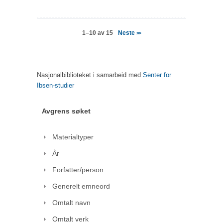
Neste
1–10 av 15
>>
Nasjonalbiblioteket i samarbeid med
Senter for
Ibsen-studier
Avgrens søket
Materialtyper
År
Forfatter/person
Generelt emneord
Omtalt navn
Omtalt verk