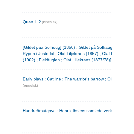
Quan ji. 2
(kinesisk)
[Gildet paa Solhoug] (1856) ; Gildet på Solhaug (1883) ;
Rypen i Justedal ; Olaf Liljekrans (1857) ; Olaf Liljekrans
(1902) ; Fjeldfuglen ; Olaf Liljekrans (1877/78)]
Early plays : Catiline ; The warrior's barrow ; Olaf Liljekran
(engelsk)
Hundreårsutgave : Henrik Ibsens samlede verker. 3