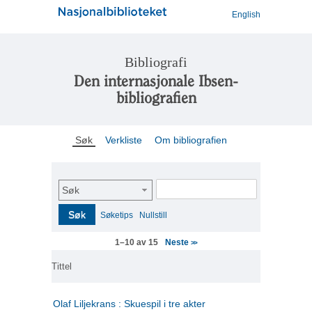
English
Bibliografi
Den internasjonale Ibsen-
bibliografien
Søk
Verkliste
Om bibliografien
Søk
Søk
Søketips
Nullstill
Neste
1–10 av 15
>>
Tittel
Olaf Liljekrans : Skuespil i tre akter