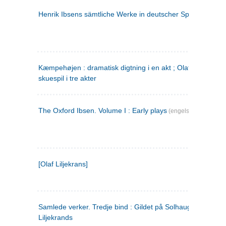
Henrik Ibsens sämtliche Werke in deutscher Sprache. 2
(ty
Kæmpehøjen : dramatisk digtning i en akt ; Olaf Liljekrans 
skuespil i tre akter
The Oxford Ibsen. Volume I : Early plays
(engelsk)
[Olaf Liljekrans]
Samlede verker. Tredje bind : Gildet på Solhaug ; Olaf
Liljekrands