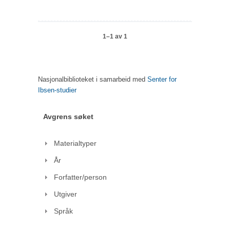
1–1 av 1
Nasjonalbiblioteket i samarbeid med
Senter for
Ibsen-studier
Avgrens søket
Materialtyper
År
Forfatter/person
Utgiver
Språk