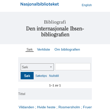
English
Bibliografi
Den internasjonale Ibsen-
bibliografien
Søk
Verkliste
Om bibliografien
Søk
Søk
Søketips
Nullstill
1–1 av 1
Tittel
Vildanden ; Hvide heste ; Rosmersholm ; Fruen fra havet