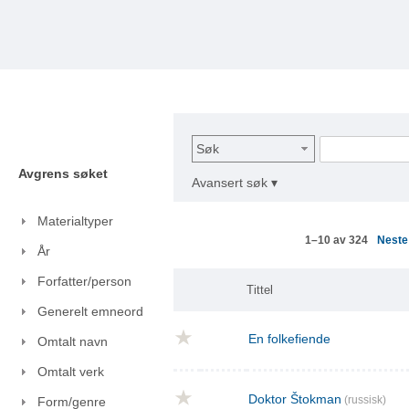
Søk
Avgrens søket
Avansert søk ▾
Materialtyper
Nest
1–10 av 324
År
Forfatter/person
Tittel
Generelt emneord
En folkefiende
Omtalt navn
Omtalt verk
Doktor Štokman
(russisk)
Form/genre