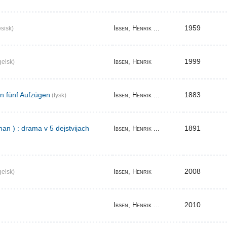
1959
Ibsen, Henrik ...
sisk)
1999
Ibsen, Henrik
elsk)
in fünf Aufzügen
1883
Ibsen, Henrik ...
(tysk)
an ) : drama v 5 dejstvijach
1891
Ibsen, Henrik ...
2008
Ibsen, Henrik
elsk)
2010
Ibsen, Henrik ...