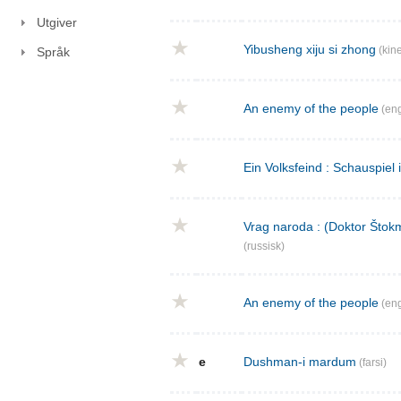
Utgiver
Yibusheng xiju si zhong
(kine
Språk
An enemy of the people
(eng
Ein Volksfeind : Schauspiel 
Vrag naroda : (Doktor Štokm
(russisk)
An enemy of the people
(eng
e
Dushman-i mardum
(farsi)