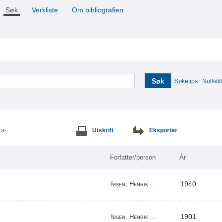
Søk
Verkliste
Om bibliografien
Søk
Søketips
Nullstill
e
Utskrift
Eksporter
>>
Forfatter/person
År
1940
Ibsen, Henrik ...
1901
Ibsen, Henrik ...