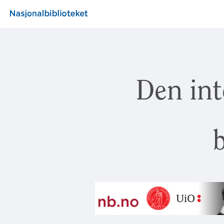
Den int
b