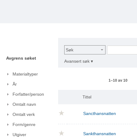
Søk
Avgrens søket
Avansert søk ▾
Materialtyper
1–10 av 10
År
Forfatter/person
Tittel
Omtalt navn
Sancthansnatten
Omtalt verk
Form/genre
Sankthansnatten
Utgiver