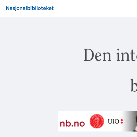
Den int
b