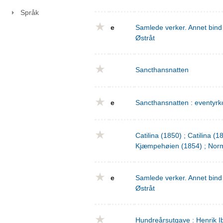
Språk
e
Samlede verker. Annet bind 
Østråt
Sancthansnatten
e
Sancthansnatten : eventyrko
Catilina (1850) ; Catilina (
Kjæmpehøien (1854) ; Norm
e
Samlede verker. Annet bind 
Østråt
Hundreårsutgave : Henrik I