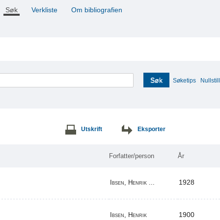
Søk
Verkliste
Om bibliografien
Søk
Søketips
Nullstill
Utskrift
Eksporter
Forfatter/person
År
1928
Ibsen, Henrik ...
1900
Ibsen, Henrik