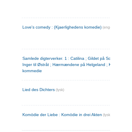
Love's comedy : (Kjaerlighedens komedie)
(engelsk)
Samlede digterverker. 1 : Catilina ; Gildet på Solhaug ; Fru
Inger til Østråt ; Hærmændene på Helgeland ; Kjærlighede
kommedie
Lied des Dichters
(tysk)
Komödie der Liebe : Komödie in drei Akten
(tysk)