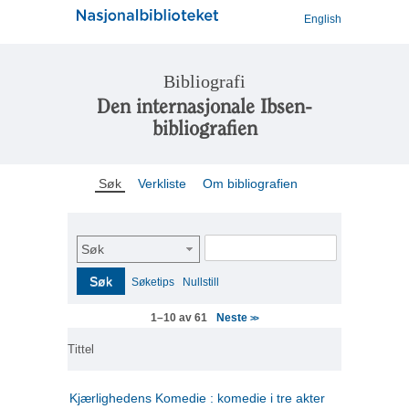
English
Bibliografi
Den internasjonale Ibsen-
bibliografien
Søk
Verkliste
Om bibliografien
Søk
Søk
Søketips
Nullstill
Neste
1–10 av 61
>>
Tittel
Kjærlighedens Komedie : komedie i tre akter