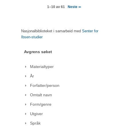
Neste
1–10 av 61
>>
Nasjonalbiblioteket i samarbeid med
Senter for
Ibsen-studier
Avgrens søket
Materialtyper
År
Forfatter/person
Omtalt navn
Form/genre
Utgiver
Språk