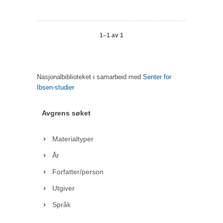
1–1 av 1
Nasjonalbiblioteket i samarbeid med
Senter for
Ibsen-studier
Avgrens søket
Materialtyper
År
Forfatter/person
Utgiver
Språk