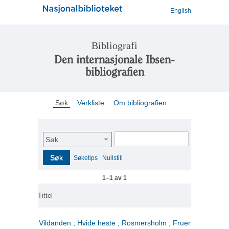
English
Bibliografi
Den internasjonale Ibsen-
bibliografien
Søk
Verkliste
Om bibliografien
Søk
Søk
Søketips
Nullstill
1–1 av 1
Tittel
Vildanden ; Hvide heste ; Rosmersholm ; Fruen fra havet