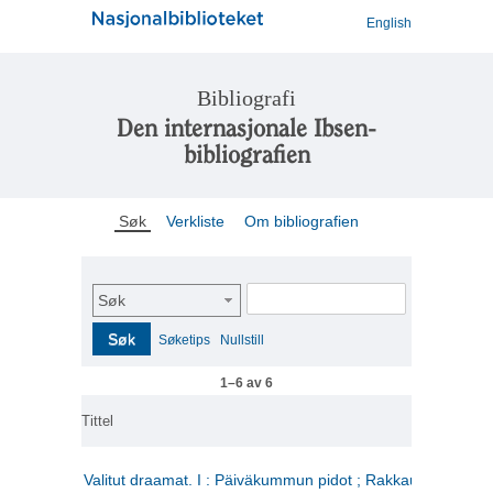
English
Bibliografi
Den internasjonale Ibsen-
bibliografien
Søk
Verkliste
Om bibliografien
Søk
Søk
Søketips
Nullstill
1–6 av 6
Tittel
Valitut draamat. I : Päiväkummun pidot ; Rakkauden kome