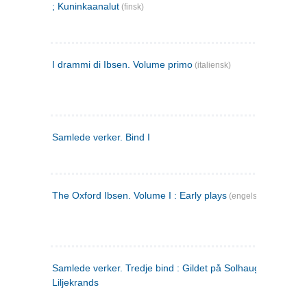
; Kuninkaanalut
(finsk)
I drammi di Ibsen. Volume primo
(italiensk)
Samlede verker. Bind I
The Oxford Ibsen. Volume I : Early plays
(engelsk)
Samlede verker. Tredje bind : Gildet på Solhaug ; Olaf
Liljekrands