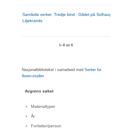
Samlede verker. Tredje bind : Gildet på Solhaug ; Olaf
Liljekrands
1–6 av 6
Nasjonalbiblioteket i samarbeid med
Senter for
Ibsen-studier
Avgrens søket
Materialtyper
År
Forfatter/person