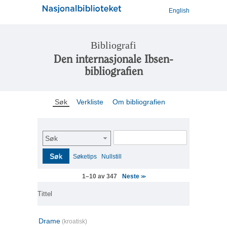
English
Bibliografi
Den internasjonale Ibsen-
bibliografien
Søk
Verkliste
Om bibliografien
Søk
Søk
Søketips
Nullstill
Neste
1–10 av 347
>>
Tittel
Drame
(kroatisk)