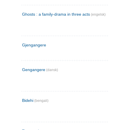
Ghosts : a family-drama in three acts
(engelsk)
Gjengangere
Gengangere
(dansk)
Bidehi
(bengali)