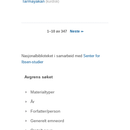
Tarmayakan
(kurdisk)
Neste
1–10 av 347
>>
Nasjonalbiblioteket i samarbeid med
Senter for
Ibsen-studier
Avgrens søket
Materialtyper
År
Forfatter/person
Generelt emneord