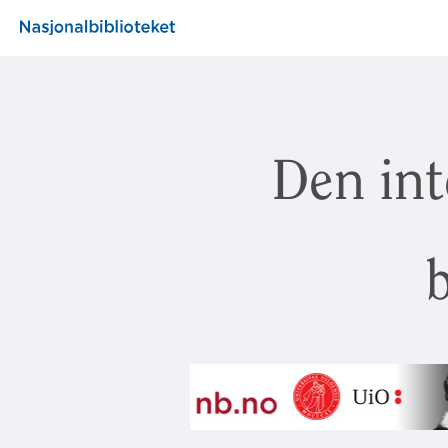
Den int
b