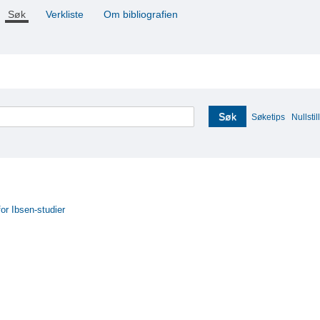
Søk
Verkliste
Om bibliografien
Søk
Søketips
Nullstill
for Ibsen-studier