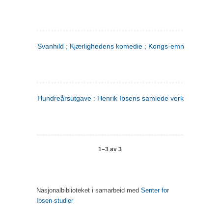
Svanhild ; Kjærlighedens komedie ; Kongs-emnerne
Hundreårsutgave : Henrik Ibsens samlede verker. 4
1–3 av 3
Nasjonalbiblioteket i samarbeid med
Senter for
Ibsen-studier