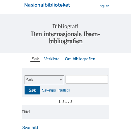
English
Bibliografi
Den internasjonale Ibsen-
bibliografien
Søk
Verkliste
Om bibliografien
Søk
Søk
Søketips
Nullstill
1–3 av 3
Tittel
Svanhild