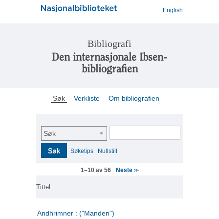
English
Bibliografi
Den internasjonale Ibsen-
bibliografien
Søk
Verkliste
Om bibliografien
Søk
Søk
Søketips
Nullstill
Neste
1–10 av 56
>>
Tittel
Andhrimner : ("Manden")