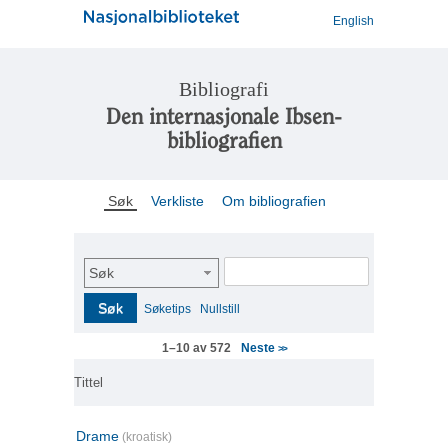
English
Bibliografi
Den internasjonale Ibsen-
bibliografien
Søk
Verkliste
Om bibliografien
Søk
Søk
Søketips
Nullstill
Neste
1–10 av 572
>>
Tittel
Drame
(kroatisk)