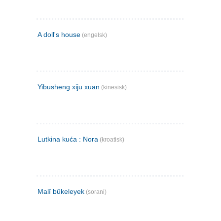
A doll's house
(engelsk)
Yibusheng xiju xuan
(kinesisk)
Lutkina kuća : Nora
(kroatisk)
Malî bûkeleyek
(sorani)