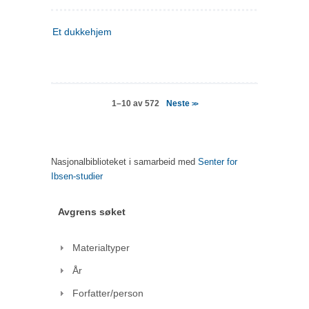
Et dukkehjem
Neste
1–10 av 572
>>
Nasjonalbiblioteket i samarbeid med
Senter for
Ibsen-studier
Avgrens søket
Materialtyper
År
Forfatter/person