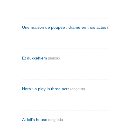
Une maison de poupée : drame en trois actes
(fransk)
Et dukkehjem
(dansk)
Nora : a play in three acts
(engelsk)
A doll's house
(engelsk)