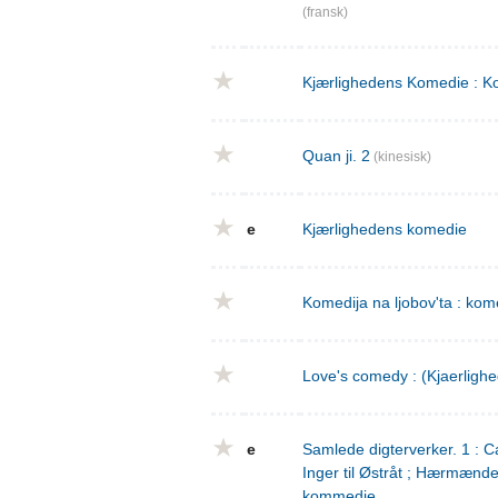
(fransk)
Kjærlighedens Komedie : Ko
Quan ji. 2
(kinesisk)
e
Kjærlighedens komedie
Komedija na ljobov'ta : komed
Love's comedy : (Kjaerligh
e
Samlede digterverker. 1 : Ca
Inger til Østråt ; Hærmænd
kommedie