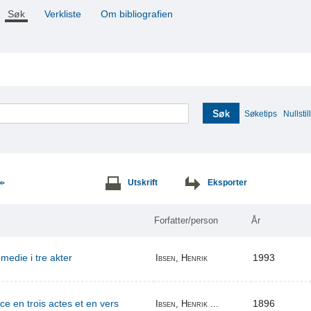
Søk
Verkliste
Om bibliografien
Søk
Søketips
Nullstill
Utskrift
Eksporter
>>
Forfatter/person
År
edie i tre akter
1993
Ibsen, Henrik
ce en trois actes et en vers
1896
Ibsen, Henrik ...