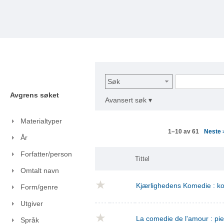
Søk
Avgrens søket
Avansert søk ▾
Materialtyper
Neste
1–10 av 61
År
Forfatter/person
Tittel
Omtalt navn
Kjærlighedens Komedie : kom
Form/genre
Utgiver
La comedie de l'amour : pie
Språk