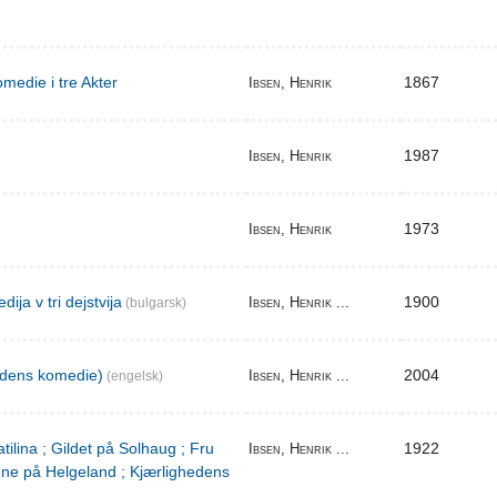
medie i tre Akter
1867
Ibsen, Henrik
1987
Ibsen, Henrik
1973
Ibsen, Henrik
ija v tri dejstvija
1900
Ibsen, Henrik ...
(bulgarsk)
edens komedie)
2004
Ibsen, Henrik ...
(engelsk)
tilina ; Gildet på Solhaug ; Fru
1922
Ibsen, Henrik ...
ene på Helgeland ; Kjærlighedens