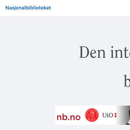
Den int
b