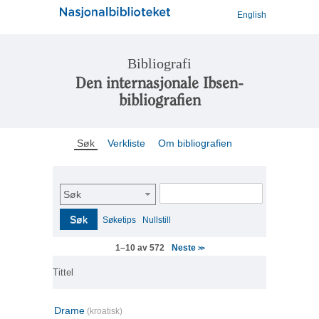
English
Bibliografi
Den internasjonale Ibsen-
bibliografien
Søk
Verkliste
Om bibliografien
Søk
Søk
Søketips
Nullstill
Neste
1–10 av 572
>>
Tittel
Drame
(kroatisk)