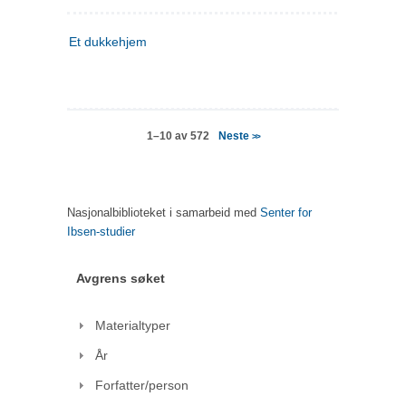
Et dukkehjem
Neste
1–10 av 572
>>
Nasjonalbiblioteket i samarbeid med
Senter for
Ibsen-studier
Avgrens søket
Materialtyper
År
Forfatter/person