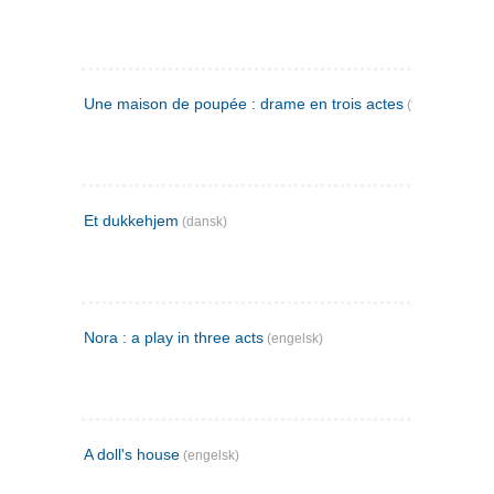
Une maison de poupée : drame en trois actes
(fransk)
Et dukkehjem
(dansk)
Nora : a play in three acts
(engelsk)
A doll's house
(engelsk)