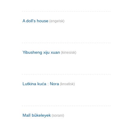
A doll's house
(engelsk)
Yibusheng xiju xuan
(kinesisk)
Lutkina kuća : Nora
(kroatisk)
Malî bûkeleyek
(sorani)