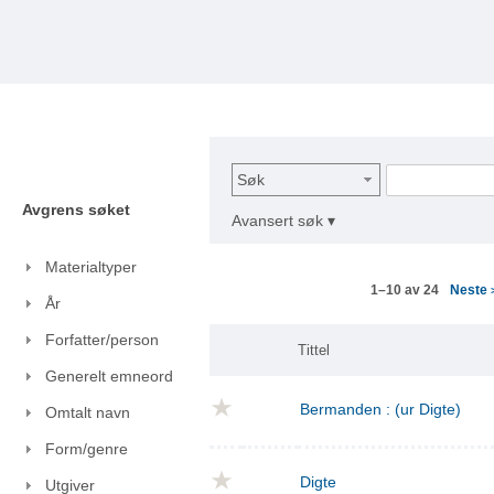
Søk
Avgrens søket
Avansert søk ▾
Materialtyper
Neste
1–10 av 24
År
Forfatter/person
Tittel
Generelt emneord
Bermanden : (ur Digte)
Omtalt navn
Form/genre
Digte
Utgiver