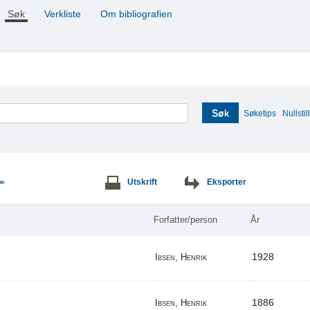
Søk
Verkliste
Om bibliografien
Søk
Søketips
Nullstill
Utskrift
Eksporter
>>
Forfatter/person
År
1928
Ibsen, Henrik
1886
Ibsen, Henrik