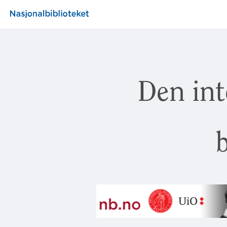
Den int
b