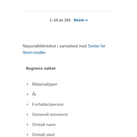
Neste
1–10 av 183
>>
Nasjonalbiblioteket i samarbeid med
Senter for
Ibsen-studier
Avgrens søket
Materialtyper
År
Forfatter/person
Generelt emneord
Omtalt navn
Omtalt sted