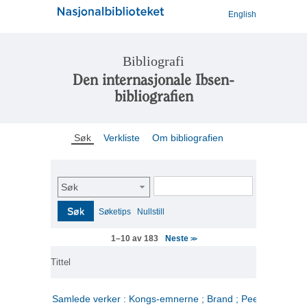
English
Bibliografi
Den internasjonale Ibsen-
bibliografien
Søk
Verkliste
Om bibliografien
Søk
Søk
Søketips
Nullstill
Neste
1–10 av 183
>>
Tittel
Samlede verker : Kongs-emnerne ; Brand ; Peer Gynt. 2