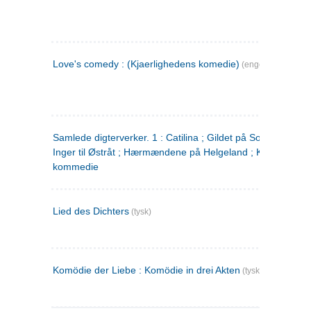
Love's comedy : (Kjaerlighedens komedie)
(engelsk)
Samlede digterverker. 1 : Catilina ; Gildet på Solhaug ; Fru
Inger til Østråt ; Hærmændene på Helgeland ; Kjærlighede
kommedie
Lied des Dichters
(tysk)
Komödie der Liebe : Komödie in drei Akten
(tysk)