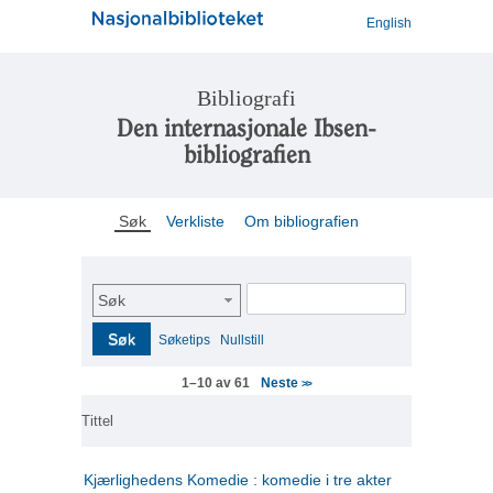
English
Bibliografi
Den internasjonale Ibsen-
bibliografien
Søk
Verkliste
Om bibliografien
Søk
Søk
Søketips
Nullstill
Neste
1–10 av 61
>>
Tittel
Kjærlighedens Komedie : komedie i tre akter