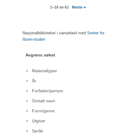
Neste
1–10 av 61
>>
Nasjonalbiblioteket i samarbeid med
Senter for
Ibsen-studier
Avgrens søket
Materialtyper
År
Forfatter/person
Omtalt navn
Form/genre
Utgiver
Språk