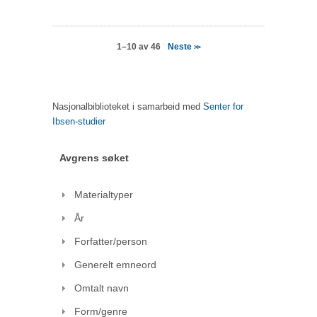
Neste
1–10 av 46
>>
Nasjonalbiblioteket i samarbeid med
Senter for
Ibsen-studier
Avgrens søket
Materialtyper
År
Forfatter/person
Generelt emneord
Omtalt navn
Form/genre