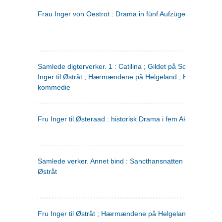
Frau Inger von Oestrot : Drama in fünf Aufzügen
(tysk)
Samlede digterverker. 1 : Catilina ; Gildet på Solhaug ; Fru
Inger til Østråt ; Hærmændene på Helgeland ; Kjærlighede
kommedie
Fru Inger til Østeraad : historisk Drama i fem Akter
Samlede verker. Annet bind : Sancthansnatten ; Fru Inger ti
Østråt
Fru Inger til Østråt ; Hærmændene på Helgeland