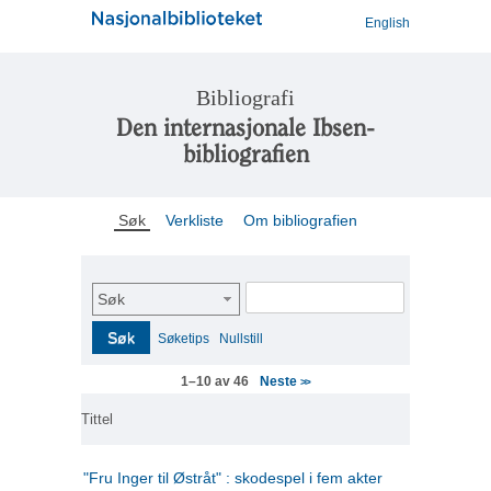
English
Bibliografi
Den internasjonale Ibsen-
bibliografien
Søk
Verkliste
Om bibliografien
Søk
Søk
Søketips
Nullstill
Neste
1–10 av 46
>>
Tittel
"Fru Inger til Østråt" : skodespel i fem akter